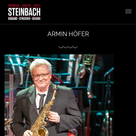
T
ARMIN HÖFER
o
g
g
l
e
n