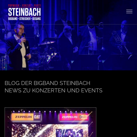
T
o
g
g
BLOG DER BIGBAND STEINBACH
NEWS ZU KONZERTEN UND EVENTS
l
e
n