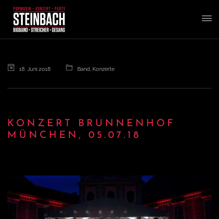
T
o
18. Juni 2018
Band
,
Konzerte
g
g
KONZERT BRUNNENHOF
MÜNCHEN, 05.07.18
l
e
n