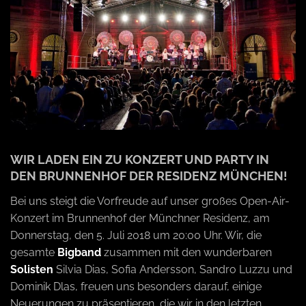
a
v
i
g
WIR LADEN EIN ZU KONZERT UND PARTY IN
DEN BRUNNENHOF DER RESIDENZ MÜNCHEN!
a
Bei uns steigt die Vorfreude auf unser großes Open-Air-
Konzert im Brunnenhof der Münchner Residenz, am
t
Donnerstag, den 5. Juli 2018 um 20:00 Uhr. Wir, die
gesamte
Bigband
zusammen mit den wunderbaren
i
Solisten
Silvia Dias, Sofia Andersson, Sandro Luzzu und
Dominik Dlas, freuen uns besonders darauf, einige
Neuerungen zu präsentieren, die wir in den letzten