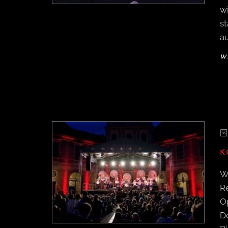
w
s
a
W
K
W
R
O
Do