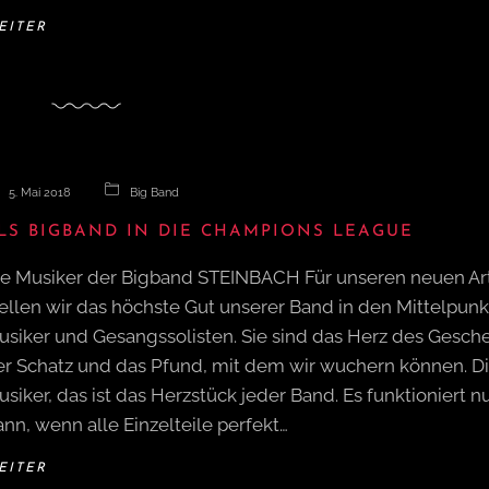
EITER
5. Mai 2018
Big Band
LS BIGBAND IN DIE CHAMPIONS LEAGUE
ie Musiker der Bigband STEINBACH Für unseren neuen Art
ellen wir das höchste Gut unserer Band in den Mittelpunkt
usiker und Gesangssolisten. Sie sind das Herz des Gesch
er Schatz und das Pfund, mit dem wir wuchern können. D
siker, das ist das Herzstück jeder Band. Es funktioniert n
nn, wenn alle Einzelteile perfekt…
EITER