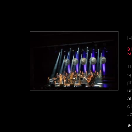
B
M
T
sp
ph
u
a
d
J
W