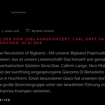
5. Januar 2018
Big Band
,
Konzerte
ILDER VOM JUBILÄUMSKONZERT, CARL ORFF-SA
ÜNCHEN, 03.01.2018
he Revolution of Bigband - Mit unserer Bigband Popmusik
ielen, das ist unsere Leidenschaft! Das Konzert war genial
antastischen Solisten Silvia Dias, Cathrin Lange, Nico Mül
nd der kurzfristig eingesprungene Giacomo Di Benedetto
lle in Hochform. Einen besonderen Glanz hat unserem Kon
ie große Streichergruppe unter der bewährten Führung v
ohannes Krampen verliehen.…
EITER