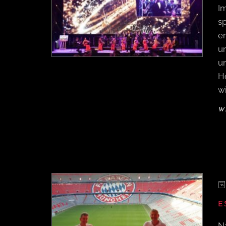
I
s
e
un
u
H
w
W
E
N