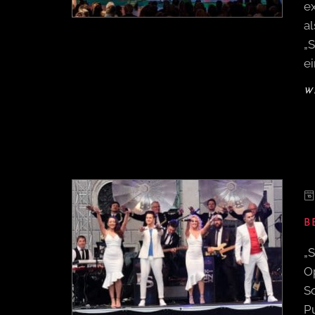
e
al
„
e
W
B
„
O
S
P