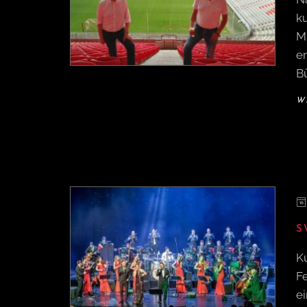
k
Mu
e
Bü
W
S
K
Fe
e