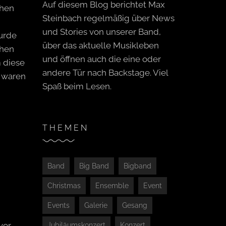
Auf diesem Blog berichtet Max
chen
Steinbach regelmäßig über News
und Stories von unserer Band,
urde
über das aktuelle Musikleben
chen
und öffnen auch die eine oder
 diese
andere Tür nach Backstage. Viel
 waren
Spaß beim Lesen.
THEMEN
Band
Big Band
Bigband
Christmas
Ensemble
Event
Events
Galerie
Gesang
vor
Jubiläumskonzert
Konzert