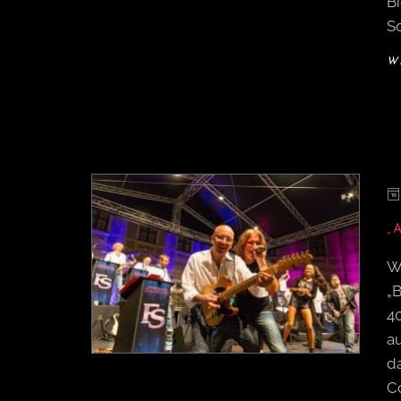
B
S
W
„
W
„
40
au
da
Co