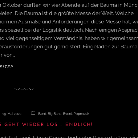
m Oktober durften wir vier Abende auf der Bauma in Mün
pielen. Die Bauma ist die größte Messe der Welt. Welche
normen Ausmaße und Anforderungen diese Messe hat, w
s speziell bei der Logistik deutlich. Nach einigen Abspra
nd viel gegenseitigem Verständnis, haben wir gemeinsam
erausforderungen gut gemeistert. Eingeladen zur Bauma
ir von…
EITER
19. Mai 2022
Band
,
Big Band
,
Event
,
Popmusik
S GEHT WIEDER LOS – ENDLICH!
ach fast zwei Jahren Corona bedingter Pause durften wir 