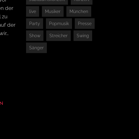
en der
live
Musiker
München
l zu
Party
Popmusik
Presse
auf der
wir…
Show
Streicher
Swing
Sänger
EN