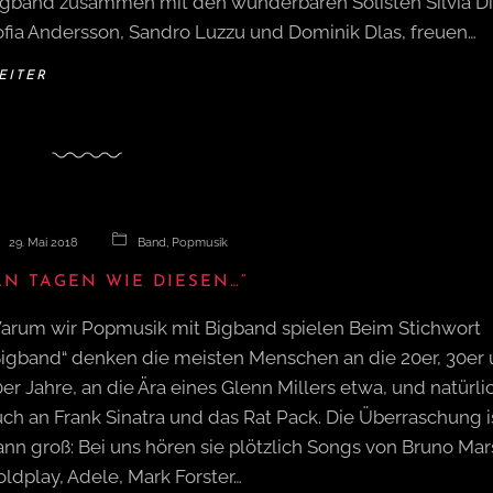
igband zusammen mit den wunderbaren Solisten Silvia Di
ofia Andersson, Sandro Luzzu und Dominik Dlas, freuen…
EITER
29. Mai 2018
Band
,
Popmusik
AN TAGEN WIE DIESEN…“
arum wir Popmusik mit Bigband spielen Beim Stichwort
Bigband“ denken die meisten Menschen an die 20er, 30er
er Jahre, an die Ära eines Glenn Millers etwa, und natürli
ch an Frank Sinatra und das Rat Pack. Die Überraschung i
nn groß: Bei uns hören sie plötzlich Songs von Bruno Mar
ldplay, Adele, Mark Forster…