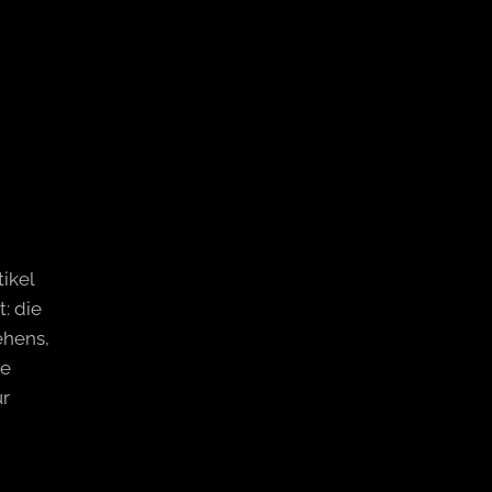
ikel
: die
ehens,
ie
ur