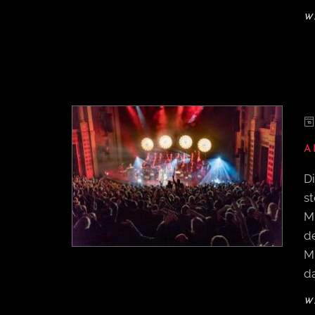
W
A
D
st
M
d
Mu
da
W