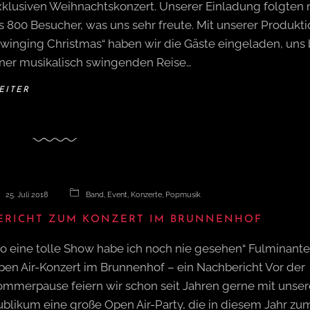
xklusiven Weihnachtskonzert. Unserer Einladung folgten
s 800 Besucher, was uns sehr freute. Mit unserer Produkt
Swinging Christmas“ haben wir die Gäste eingeladen, uns 
iner musikalisch swingenden Reise…
EITER
25. Juli 2018
Band
,
Event
,
Konzerte
,
Popmusik
ERICHT ZUM KONZERT IM BRUNNENHOF
So eine tolle Show habe ich noch nie gesehen“ Fulminante
pen Air-Konzert im Brunnenhof – ein Nachbericht Vor der
ommerpause feiern wir schon seit Jahren gerne mit unse
ublikum eine große Open Air-Party, die in diesem Jahr zu