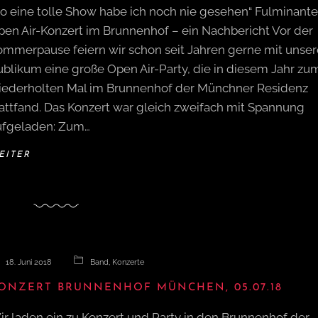
So eine tolle Show habe ich noch nie gesehen“ Fulminante
pen Air-Konzert im Brunnenhof – ein Nachbericht Vor der
ommerpause feiern wir schon seit Jahren gerne mit unse
ublikum eine große Open Air-Party, die in diesem Jahr zu
iederholten Mal im Brunnenhof der Münchner Residenz
tattfand. Das Konzert war gleich zweifach mit Spannung
ufgeladen: Zum…
EITER
18. Juni 2018
Band
,
Konzerte
ONZERT BRUNNENHOF MÜNCHEN, 05.07.18
ir laden ein zu Konzert und Party in den Brunnenhof der