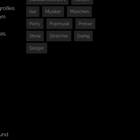
großes
live
Musiker
München
 am
Party
Popmusik
Presse
as,
Show
Streicher
Swing
Sänger
 und