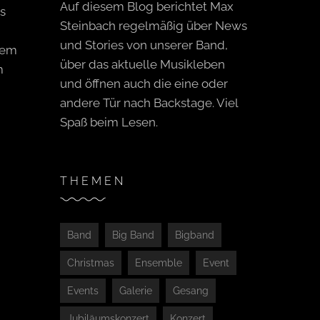
Auf diesem Blog berichtet Max
s
Steinbach regelmäßig über News
und Stories von unserer Band,
rem
über das aktuelle Musikleben
m
und öffnen auch die eine oder
andere Tür nach Backstage. Viel
Spaß beim Lesen.
THEMEN
Band
Big Band
Bigband
Christmas
Ensemble
Event
Events
Galerie
Gesang
Jubiläumskonzert
Konzert