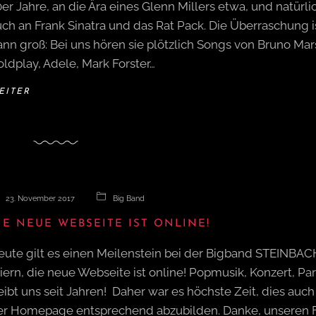
er Jahre, an die Ära eines Glenn Millers etwa, und natürli
ch an Frank Sinatra und das Rat Pack. Die Überraschung i
nn groß: Bei uns hören sie plötzlich Songs von Bruno Mar
ldplay, Adele, Mark Forster…
EITER
23. November 2017
Big Band
IE NEUE WEBSEITE IST ONLINE!
eute gilt es einen Meilenstein bei der Bigband STEINBAC
iern, die neue Webseite ist online! Popmusik, Konzert, Par
eibt uns seit Jahren! Daher war es höchste Zeit, dies auch
er Homepage entsprechend abzubilden. Danke, unseren F