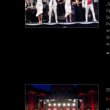
„
O
S
P
w
s
a
W
K
W