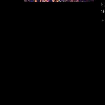
Eu
sp
W