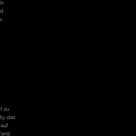
ch
st
s,
H zu
ty, das
 auf
ans!