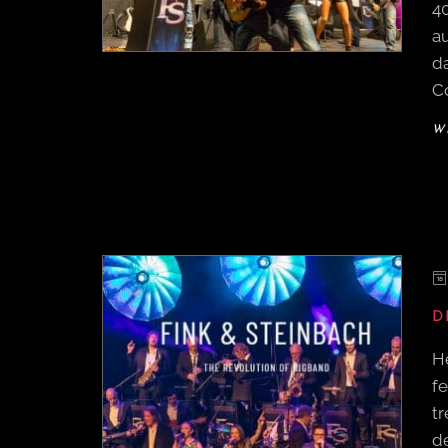
40
au
da
Co
W
D
H
fe
tr
d