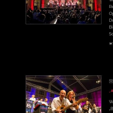
R
O
Do
B
S
W
„
W
„