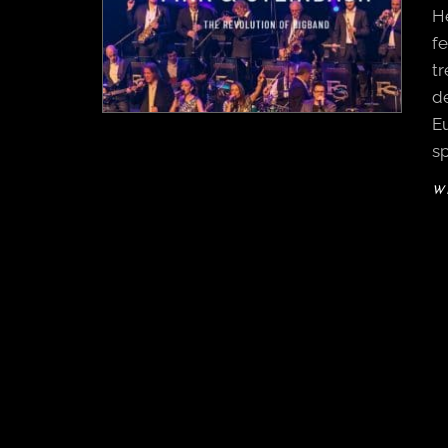
H
fe
tr
d
Eu
sp
W