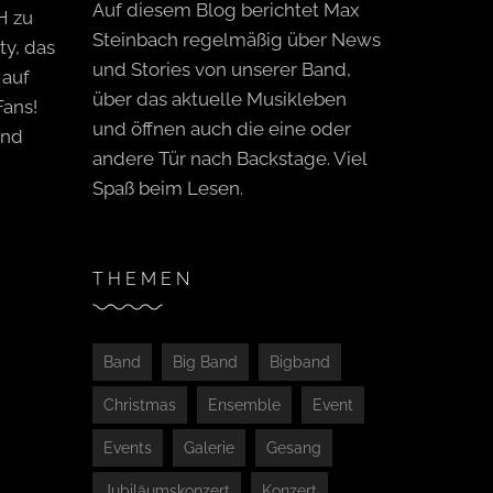
Auf diesem Blog berichtet Max
H zu
Steinbach regelmäßig über News
ty, das
und Stories von unserer Band,
 auf
über das aktuelle Musikleben
ans!
und öffnen auch die eine oder
und
andere Tür nach Backstage. Viel
Spaß beim Lesen.
THEMEN
Band
Big Band
Bigband
Christmas
Ensemble
Event
Events
Galerie
Gesang
Jubiläumskonzert
Konzert