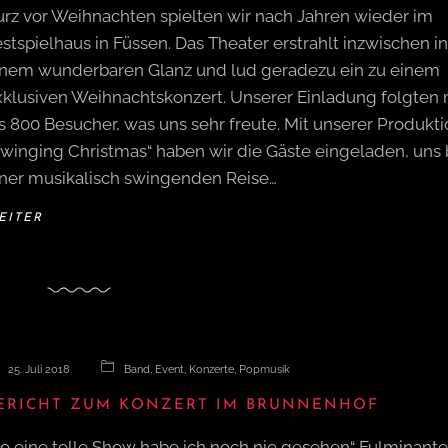
urz vor Weihnachten spielten wir nach Jahren wieder im
stspielhaus in Füssen. Das Theater erstrahlt inzwischen in
inem wunderbaren Glanz und lud geradezu ein zu einem
xklusiven Weihnachtskonzert. Unserer Einladung folgten
s 800 Besucher, was uns sehr freute. Mit unserer Produkt
Swinging Christmas“ haben wir die Gäste eingeladen, uns 
iner musikalisch swingenden Reise…
EITER
25. Juli 2018
Band
,
Event
,
Konzerte
,
Popmusik
ERICHT ZUM KONZERT IM BRUNNENHOF
So eine tolle Show habe ich noch nie gesehen“ Fulminante