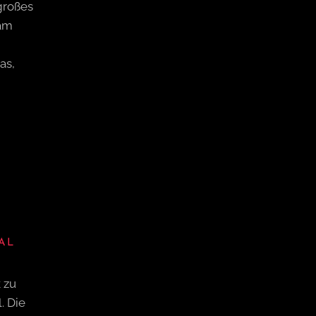
großes
 am
as,
AL
 zu
. Die