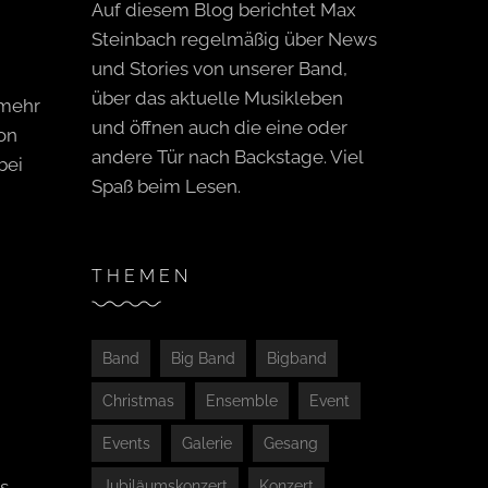
Auf diesem Blog berichtet Max
Steinbach regelmäßig über News
und Stories von unserer Band,
über das aktuelle Musikleben
 mehr
und öffnen auch die eine oder
ion
andere Tür nach Backstage. Viel
bei
Spaß beim Lesen.
THEMEN
Band
Big Band
Bigband
Christmas
Ensemble
Event
Events
Galerie
Gesang
s
Jubiläumskonzert
Konzert