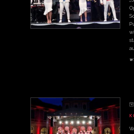
O
S
P
w
s
a
W
K
W