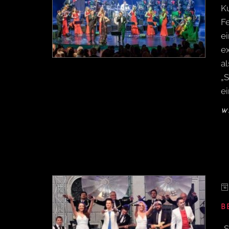
K
Fe
e
e
al
„
e
W
B
„