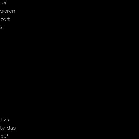
ler
 waren
zert
on
H zu
ty, das
 auf