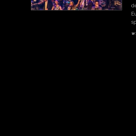
d
Eu
sp
W