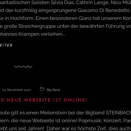
antastischen Solisten Silvia Dias, Cathrin Lange, Nico Mül
nd der kurzfristig eingesprungene Giacomo Di Benedetto
lle in Hochform. Einen besonderen Glanz hat unserem Kon
ie große Streichergruppe unter der bewährten Führung v
ohannes Krampen verliehen.…
EITER
23. November 2017
Big Band
IE NEUE WEBSEITE IST ONLINE!
eute gilt es einen Meilenstein bei der Bigband STEINBAC
iern, die neue Webseite ist online! Popmusik, Konzert, Par
eibt uns seit Jahren! Daher war es höchste Zeit, dies auch