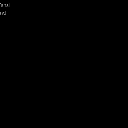
ans!
und