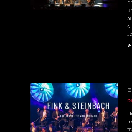
ph
u
a
d
J
W
D
H
fe
tr