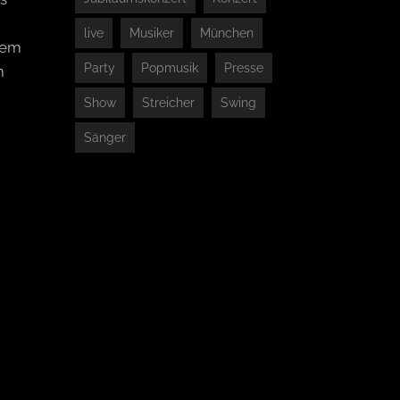
live
Musiker
München
rem
Party
Popmusik
Presse
m
Show
Streicher
Swing
Sänger