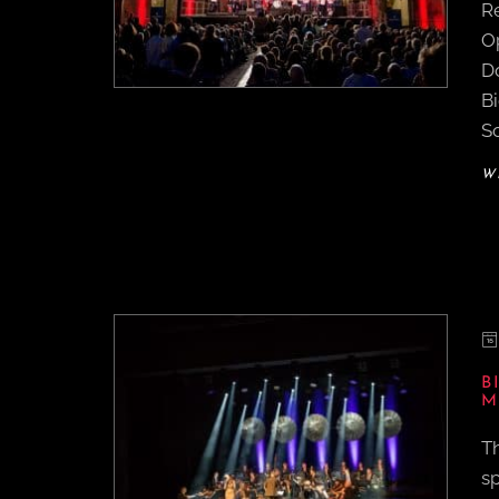
R
O
Do
B
S
W
B
M
T
sp