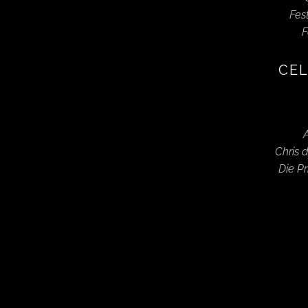
Fes
F
CEL
A
Chris d
Die P