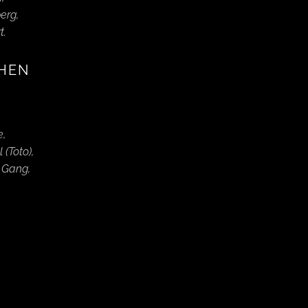
erg,
t.
CHEN
e,
(Toto),
 Gang,