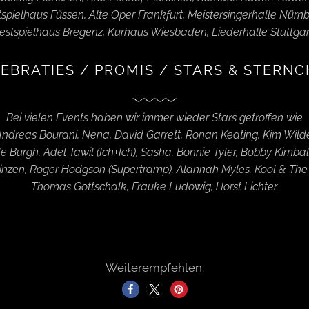
tspielhaus Füssen, Alte Oper Frankfurt, Meistersingerhalle Nürnb
estspielhaus Bregenz, Kurhaus Wiesbaden, Liederhalle Stuttgar
EBRATIES / PROMIS / STARS & STERN
Bei vielen Events haben wir immer wieder Stars getroffen wie
ndreas Bourani, Nena, David Garrett, Ronan Keating, Kim Wild
e Burgh, Adel Tawil (Ich+Ich), Sasha, Bonnie Tyler,
Bobby Kimball 
rinzen, Roger Hodgson (Supertramp), Alannah Myles, Kool & The
Thomas Gottschalk, Frauke Ludowig, Horst Lichter.
Weiterempfehlen: