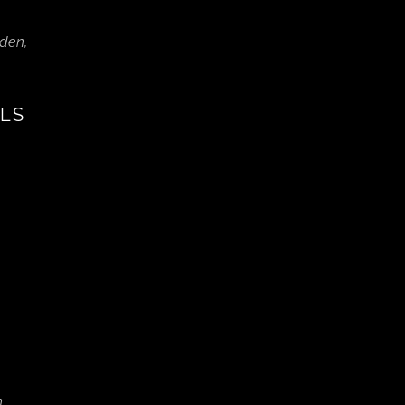
den,
LS
,