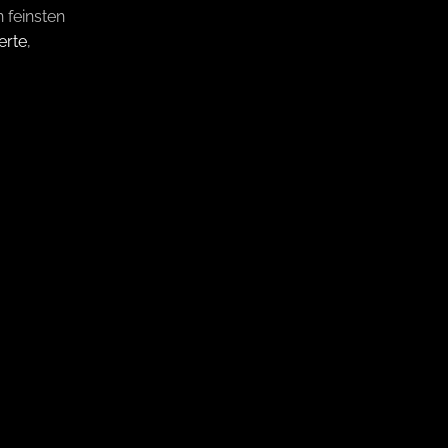
 feinsten
erte
,