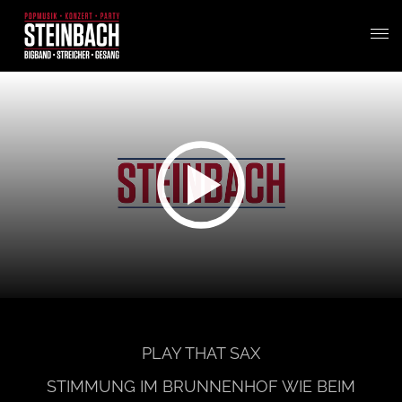
T
o
g
g
l
e
PLAY THAT SAX
n
STIMMUNG IM BRUNNENHOF WIE BEIM