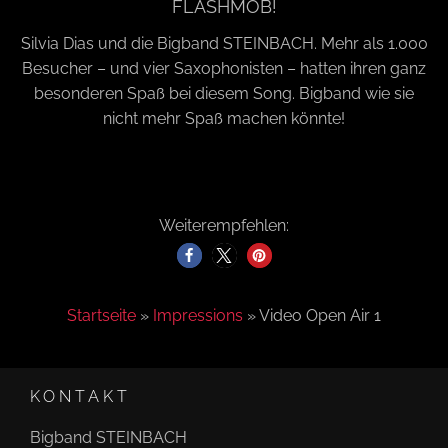
FLASHMOB!
a
Silvia Dias und die Bigband STEINBACH. Mehr als 1.000
Besucher – und vier Saxophonisten – hatten ihren ganz
v
besonderen Spaß bei diesem Song. Bigband wie sie
nicht mehr Spaß machen könnte!
i
g
Weiterempfehlen:
a
Startseite
»
Impressions
»
Video Open Air 1
t
i
KONTAKT
Bigband STEINBACH