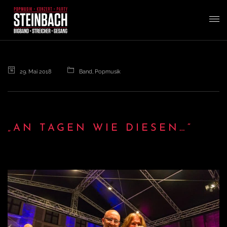
T
o
29. Mai 2018
Band
,
Popmusik
g
g
„AN TAGEN WIE DIESEN…“
l
e
n