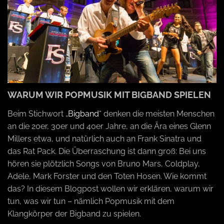
a
v
i
WARUM WIR POPMUSIK MIT BIGBAND SPIELEN
g
Beim Stichwort „
Bigband
“ denken die meisten Menschen
an die 20er, 30er und 40er Jahre, an die Ära eines Glenn
a
Millers etwa, und natürlich auch an Frank Sinatra und
das Rat Pack. Die Überraschung ist dann groß: Bei uns
hören sie plötzlich Songs von Bruno Mars, Coldplay,
t
Adele, Mark Forster und den Toten Hosen. Wie kommt
das? In diesem Blogpost wollen wir erklären, warum wir
i
tun, was wir tun – nämlich Popmusik mit dem
Klangkörper der Bigband zu spielen.