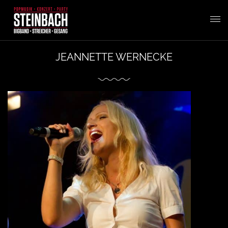
T
JEANNETTE WERNECKE
o
g
g
l
e
n