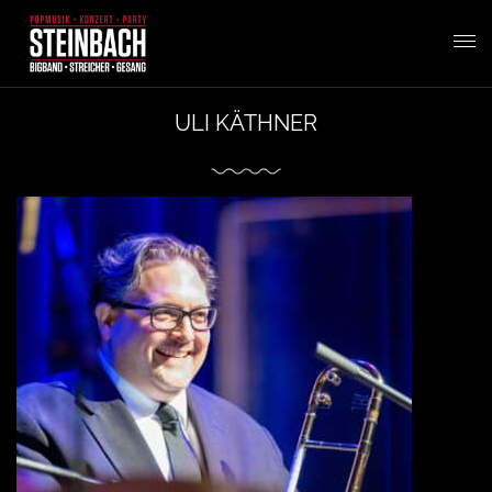
T
ULI KÄTHNER
o
g
g
l
e
n