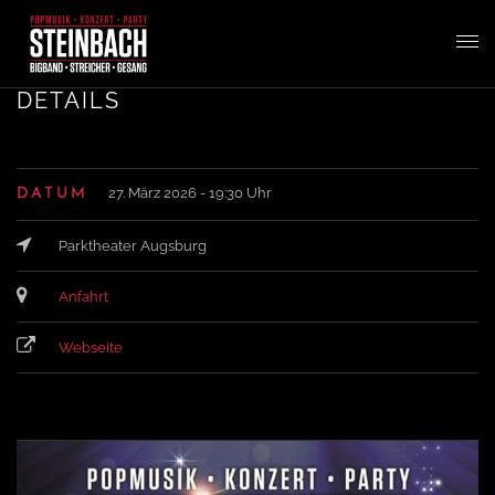
T
DETAILS
o
27. März 2026 - 19:30 Uhr
DATUM
g
Parktheater Augsburg
g
Anfahrt
l
Webseite
e
n