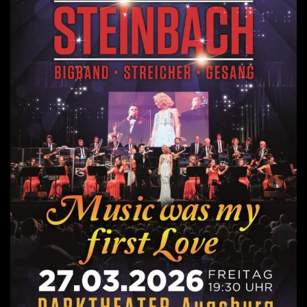
a
v
i
g
a
t
i