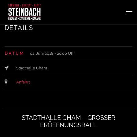
T
DETAILS
o
02. Juni 2018 - 20:00 Uhr
DATUM
g
Stadthalle Cham
g
Anfahrt
l
e
STADTHALLE CHAM – GROSSER E
RÖFFNUNGSBALL
n