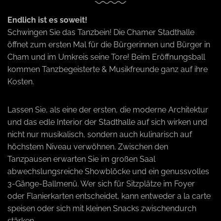
a
Endlich ist es soweit!
Schwingen Sie das Tanzbein! Die Chamer Stadthalle
öffnet zum ersten Mal für die Bürgerinnen und Bürger in
v
Cham und im Umkreis seine Tore! Beim Eröffnungsball
kommen Tanzbegeisterte & Musikfreunde ganz auf ihre
i
Kosten.
g
Lassen Sie, als eine der ersten, die moderne Architektur
und das edle Interior der Stadthalle auf sich wirken und
nicht nur musikalisch, sondern auch kulinarisch auf
a
höchstem Niveau verwöhnen. Zwischen den
Tanzpausen erwarten Sie im großen Saal
t
abwechslungsreiche Showblöcke und ein genussvolles
3-Gänge-Ballmenü. Wer sich für Sitzplätze im Foyer
i
oder Flanierkarten entscheidet, kann entweder a la carte
speisen oder sich mit kleinen Snacks zwischendurch
stärken.