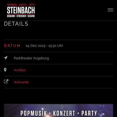
T
DETAILS
o
19. Dez. 2025 - 19:30 Uhr
DATUM
g
Parktheater Augsburg
g
Anfahrt
l
Webseite
e
n