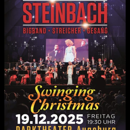
a
v
i
g
a
t
i